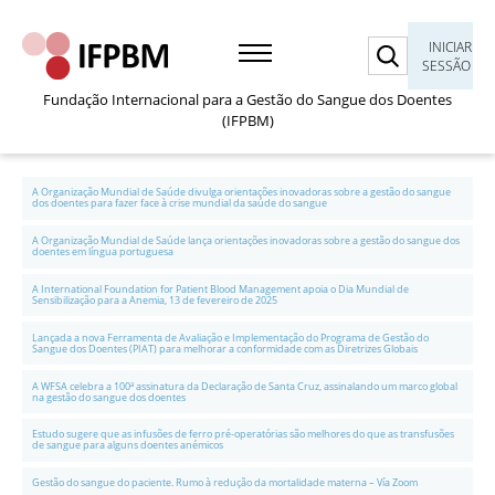
Pesquisar
INICIAR
SESSÃO
Fundação Internacional para a Gestão do Sangue dos Doentes
(IFPBM)
A Organização Mundial de Saúde divulga orientações inovadoras sobre a gestão do sangue
dos doentes para fazer face à crise mundial da saúde do sangue
A Organização Mundial de Saúde lança orientações inovadoras sobre a gestão do sangue dos
doentes em língua portuguesa
A International Foundation for Patient Blood Management apoia o Dia Mundial de
Sensibilização para a Anemia, 13 de fevereiro de 2025
Lançada a nova Ferramenta de Avaliação e Implementação do Programa de Gestão do
Sangue dos Doentes (PIAT) para melhorar a conformidade com as Diretrizes Globais
A WFSA celebra a 100ª assinatura da Declaração de Santa Cruz, assinalando um marco global
na gestão do sangue dos doentes
Estudo sugere que as infusões de ferro pré-operatórias são melhores do que as transfusões
de sangue para alguns doentes anémicos
Gestão do sangue do paciente. Rumo à redução da mortalidade materna – Vía Zoom