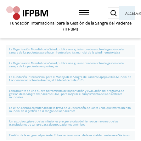
Buscar
ACCEDE
Fundación Internacional para la Gestión de la Sangre del Paciente
(IFPBM)
La Organización Mundial de la Salud publica una guía innovadora sobre la gestión de la
sangre de los pacientes para hacer frente a la crisis mundial de la salud hematológica
La Organización Mundial de la Salud publica una guía innovadora sobre la gestión de la
sangre de los pacientes en portugués
La Fundación Internacional para el Manejo de la Sangre del Paciente apoya el Día Mundial de
Concienciación sobre la Anemia, el 13 de febrero de 2025
Lanzamiento de una nueva herramienta de implantación y evaluación del programa de
gestión de la sangre del paciente (PIAT) para mejorar el cumplimiento de las directrices
mundiales
La WFSA celebra el centenario de la firma de la Declaración de Santa Cruz, que marca un hito
mundial en la gestión de la sangre de los pacientes
Un estudio sugiere que las infusiones preoperatorias de hierro son mejores que las
transfusiones de sangre para algunos pacientes anémicos
Gestión de la sangre del paciente. Rol en la disminución de la mortalidad materna – Vía Zoom