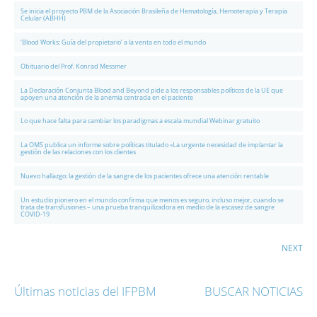
Se inicia el proyecto PBM de la Asociación Brasileña de Hematología, Hemoterapia y Terapia
Celular (ABHH)
‘Blood Works: Guía del propietario’ a la venta en todo el mundo
Obituario del Prof. Konrad Messmer
La Declaración Conjunta Blood and Beyond pide a los responsables políticos de la UE que
apoyen una atención de la anemia centrada en el paciente
Lo que hace falta para cambiar los paradigmas a escala mundial Webinar gratuito
La OMS publica un informe sobre políticas titulado «La urgente necesidad de implantar la
gestión de las relaciones con los clientes
Nuevo hallazgo: la gestión de la sangre de los pacientes ofrece una atención rentable
Un estudio pionero en el mundo confirma que menos es seguro, incluso mejor, cuando se
trata de transfusiones – una prueba tranquilizadora en medio de la escasez de sangre
COVID-19
NEXT
Últimas noticias del IFPBM
BUSCAR NOTICIAS