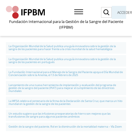
Buscar
ACCEDE
Fundación Internacional para la Gestión de la Sangre del Paciente
(IFPBM)
La Organización Mundial de la Salud publica una guía innovadora sobre la gestión de la
sangre de los pacientes para hacer frente a la crisis mundial de la salud hematológica
La Organización Mundial de la Salud publica una guía innovadora sobre la gestión de la
sangre de los pacientes en portugués
La Fundación Internacional para el Manejo de la Sangre del Paciente apoya el Día Mundial de
Concienciación sobre la Anemia, el 13 de febrero de 2025
Lanzamiento de una nueva herramienta de implantación y evaluación del programa de
gestión de la sangre del paciente (PIAT) para mejorar el cumplimiento de las directrices
mundiales
La WFSA celebra el centenario de la firma de la Declaración de Santa Cruz, que marca un hito
mundial en la gestión de la sangre de los pacientes
Un estudio sugiere que las infusiones preoperatorias de hierro son mejores que las
transfusiones de sangre para algunos pacientes anémicos
Gestión de la sangre del paciente. Rol en la disminución de la mortalidad materna – Vía Zoom