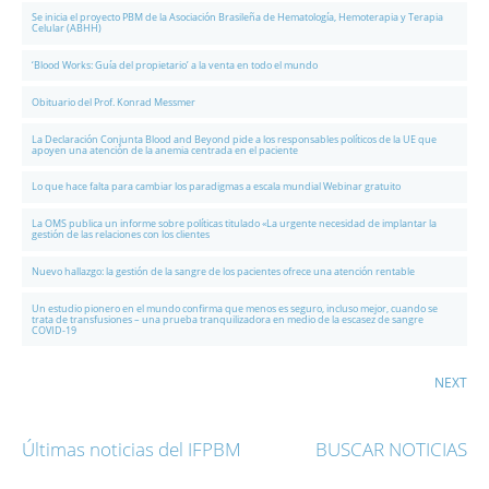
Se inicia el proyecto PBM de la Asociación Brasileña de Hematología, Hemoterapia y Terapia
Celular (ABHH)
‘Blood Works: Guía del propietario’ a la venta en todo el mundo
Obituario del Prof. Konrad Messmer
La Declaración Conjunta Blood and Beyond pide a los responsables políticos de la UE que
apoyen una atención de la anemia centrada en el paciente
Lo que hace falta para cambiar los paradigmas a escala mundial Webinar gratuito
La OMS publica un informe sobre políticas titulado «La urgente necesidad de implantar la
gestión de las relaciones con los clientes
Nuevo hallazgo: la gestión de la sangre de los pacientes ofrece una atención rentable
Un estudio pionero en el mundo confirma que menos es seguro, incluso mejor, cuando se
trata de transfusiones – una prueba tranquilizadora en medio de la escasez de sangre
COVID-19
NEXT
Últimas noticias del IFPBM
BUSCAR NOTICIAS