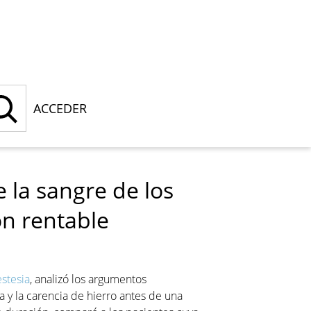
ACCEDER
e la sangre de los
ón rentable
stesia
, analizó los argumentos
a y la carencia de hierro antes de una