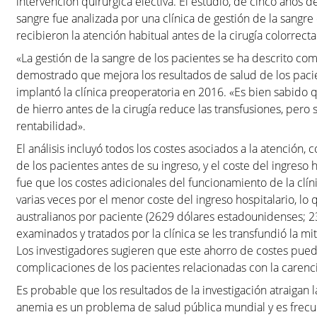
intervención quirúrgica electiva. El estudio, de cinco años 
sangre fue analizada por una clínica de gestión de la sangre
recibieron la atención habitual antes de la cirugía colorrecta
«La gestión de la sangre de los pacientes se ha descrito co
demostrado que mejora los resultados de salud de los paci
implantó la clínica preoperatoria en 2016. «Es bien sabido qu
de hierro antes de la cirugía reduce las transfusiones, per
rentabilidad».
El análisis incluyó todos los costes asociados a la atención, 
de los pacientes antes de su ingreso, y el coste del ingreso h
fue que los costes adicionales del funcionamiento de la clí
varias veces por el menor coste del ingreso hospitalario, l
australianos por paciente (2629 dólares estadounidenses; 2
examinados y tratados por la clínica se les transfundió la 
Los investigadores sugieren que este ahorro de costes pued
complicaciones de los pacientes relacionadas con la carencia
Es probable que los resultados de la investigación atraigan 
anemia es un problema de salud pública mundial y es frec