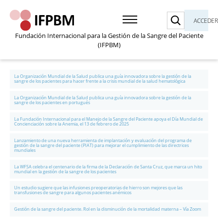
Buscar
ACCEDE
Fundación Internacional para la Gestión de la Sangre del Paciente
(IFPBM)
La Organización Mundial de la Salud publica una guía innovadora sobre la gestión de la
sangre de los pacientes para hacer frente a la crisis mundial de la salud hematológica
La Organización Mundial de la Salud publica una guía innovadora sobre la gestión de la
sangre de los pacientes en portugués
La Fundación Internacional para el Manejo de la Sangre del Paciente apoya el Día Mundial de
Concienciación sobre la Anemia, el 13 de febrero de 2025
Lanzamiento de una nueva herramienta de implantación y evaluación del programa de
gestión de la sangre del paciente (PIAT) para mejorar el cumplimiento de las directrices
mundiales
La WFSA celebra el centenario de la firma de la Declaración de Santa Cruz, que marca un hito
mundial en la gestión de la sangre de los pacientes
Un estudio sugiere que las infusiones preoperatorias de hierro son mejores que las
transfusiones de sangre para algunos pacientes anémicos
Gestión de la sangre del paciente. Rol en la disminución de la mortalidad materna – Vía Zoom