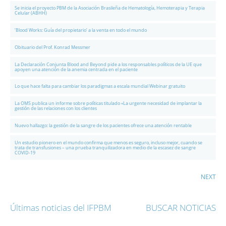
Se inicia el proyecto PBM de la Asociación Brasileña de Hematología, Hemoterapia y Terapia
Celular (ABHH)
‘Blood Works: Guía del propietario’ a la venta en todo el mundo
Obituario del Prof. Konrad Messmer
La Declaración Conjunta Blood and Beyond pide a los responsables políticos de la UE que
apoyen una atención de la anemia centrada en el paciente
Lo que hace falta para cambiar los paradigmas a escala mundial Webinar gratuito
La OMS publica un informe sobre políticas titulado «La urgente necesidad de implantar la
gestión de las relaciones con los clientes
Nuevo hallazgo: la gestión de la sangre de los pacientes ofrece una atención rentable
Un estudio pionero en el mundo confirma que menos es seguro, incluso mejor, cuando se
trata de transfusiones – una prueba tranquilizadora en medio de la escasez de sangre
COVID-19
NEXT
Últimas noticias del IFPBM
BUSCAR NOTICIAS