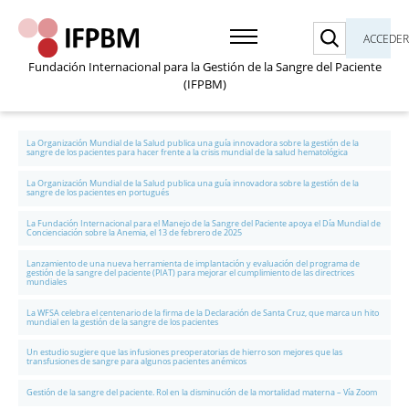
Buscar
ACCEDE
Fundación Internacional para la Gestión de la Sangre del Paciente
(IFPBM)
La Organización Mundial de la Salud publica una guía innovadora sobre la gestión de la
sangre de los pacientes para hacer frente a la crisis mundial de la salud hematológica
La Organización Mundial de la Salud publica una guía innovadora sobre la gestión de la
sangre de los pacientes en portugués
La Fundación Internacional para el Manejo de la Sangre del Paciente apoya el Día Mundial de
Concienciación sobre la Anemia, el 13 de febrero de 2025
Lanzamiento de una nueva herramienta de implantación y evaluación del programa de
gestión de la sangre del paciente (PIAT) para mejorar el cumplimiento de las directrices
mundiales
La WFSA celebra el centenario de la firma de la Declaración de Santa Cruz, que marca un hito
mundial en la gestión de la sangre de los pacientes
Un estudio sugiere que las infusiones preoperatorias de hierro son mejores que las
transfusiones de sangre para algunos pacientes anémicos
Gestión de la sangre del paciente. Rol en la disminución de la mortalidad materna – Vía Zoom