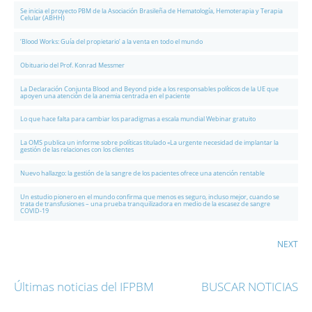
Se inicia el proyecto PBM de la Asociación Brasileña de Hematología, Hemoterapia y Terapia
Celular (ABHH)
‘Blood Works: Guía del propietario’ a la venta en todo el mundo
Obituario del Prof. Konrad Messmer
La Declaración Conjunta Blood and Beyond pide a los responsables políticos de la UE que
apoyen una atención de la anemia centrada en el paciente
Lo que hace falta para cambiar los paradigmas a escala mundial Webinar gratuito
La OMS publica un informe sobre políticas titulado «La urgente necesidad de implantar la
gestión de las relaciones con los clientes
Nuevo hallazgo: la gestión de la sangre de los pacientes ofrece una atención rentable
Un estudio pionero en el mundo confirma que menos es seguro, incluso mejor, cuando se
trata de transfusiones – una prueba tranquilizadora en medio de la escasez de sangre
COVID-19
NEXT
Últimas noticias del IFPBM
BUSCAR NOTICIAS