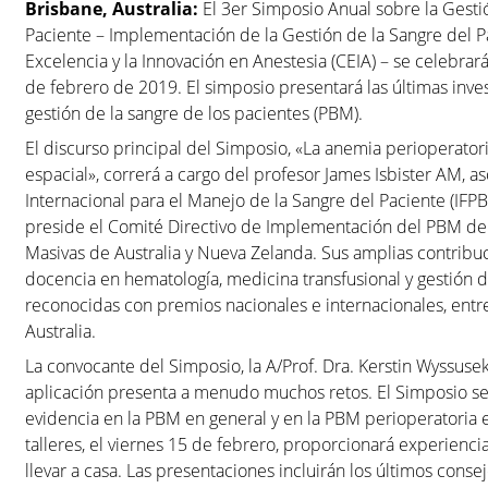
Brisbane, Australia:
El 3er Simposio Anual sobre la Gesti
Paciente – Implementación de la Gestión de la Sangre del Pa
Excelencia y la Innovación en Anestesia (CEIA) – se celebrará 
de febrero de 2019. El simposio presentará las últimas inve
gestión de la sangre de los pacientes (PBM).
El discurso principal del Simposio, «La anemia perioperator
espacial», correrá a cargo del profesor James Isbister AM, a
Internacional para el Manejo de la Sangre del Paciente (IFPBM
preside el Comité Directivo de Implementación del PBM de 
Masivas de Australia y Nueva Zelanda. Sus amplias contribucion
docencia en hematología, medicina transfusional y gestión d
reconocidas con premios nacionales e internacionales, entr
Australia.
La convocante del Simposio, la A/Prof. Dra. Kerstin Wyssuse
aplicación presenta a menudo muchos retos. El Simposio se 
evidencia en la PBM en general y en la PBM perioperatoria 
talleres, el viernes 15 de febrero, proporcionará experienc
llevar a casa. Las presentaciones incluirán los últimos con