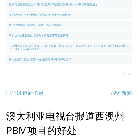
血液与超越联合宣言》呼吁欧盟政策制定者支持以病人为中心的贫血治疗
在全球范围内转变模式所需的条件 免费网络研讨会
世卫组织发布政策简报 “实施PBM的迫切需求
新发现–患者血液管理提供了具有成本效益的护理
一项世界首创的研究证实，在输血方面，越少越安全，甚至越少越好–在COVID-19血液短缺的情况
下，这是令人放心的证据。
病人血液管理在大流行中的重要作用–呼吁采取行动
NEXT
IFPBM 最新消息
搜索新闻
澳大利亚电视台报道西澳州
PBM项目的好处