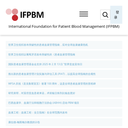
搜
登
索
录
International Foundation for Patient Blood Management (IFPBM)
世界卫生组织发布突破性的患者血液管理指南，应对全球血液健康危机
世界卫生组织以葡萄牙语发布突破性的《患者血液管理指南
国际患者血液管理基金会支持 2025 年 2 月 13 日 “世界贫血宣传日
推出新的患者血液管理计划实施与评估工具 (PIAT)，以提高全球指南的合规性
WFSA 庆祝《圣克鲁斯宣言》签署 100 周年，这是全球患者血液管理的里程碑
研究表明，对某些贫血患者来说，术前输注铁剂比输血更好
巴西血液学、血液疗法和细胞疗法协会 (ABHH) 启动 PBM 项目
血液工程：血液工程：业主指南》在全球范围内发布
康拉德-梅斯梅尔教授的讣告