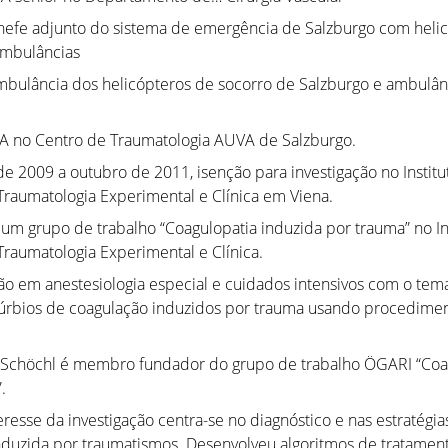
hefe adjunto do sistema de emergência de Salzburgo com heli
ambulâncias
bulância dos helicópteros de socorro de Salzburgo e ambulân
A no Centro de Traumatologia AUVA de Salzburgo.
 2009 a outubro de 2011, isenção para investigação no Institu
raumatologia Experimental e Clínica em Viena.
um grupo de trabalho “Coagulopatia induzida por trauma” no In
raumatologia Experimental e Clínica.
ão em anestesiologia especial e cuidados intensivos com o tema
túrbios de coagulação induzidos por trauma usando procediment
 Schöchl é membro fundador do grupo de trabalho ÖGARI “Coa
.
eresse da investigação centra-se no diagnóstico e nas estratégi
nduzida por traumatismos. Desenvolveu algoritmos de tratamen