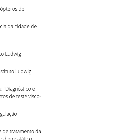
cópteros de
cia da cidade de
to Ludwig
stituto Ludwig
: “Diagnóstico e
os de teste visco-
gulação
as de tratamento da
to hemostático