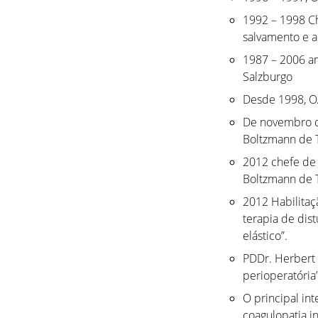
1992 – 1998 C
salvamento e 
1987 – 2006 am
Salzburgo
Desde 1998, O
De novembro de
Boltzmann de T
2012 chefe de 
Boltzmann de T
2012 Habilitaç
terapia de dis
elástico”.
PDDr. Herbert
perioperatória”
O principal int
coagulopatia i