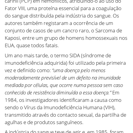
carinii (PCP) em hemofílicos, atribuindo-o ao uso do
Fator VIII, uma proteína essencial para a coagulação
do sangue distribuída pela indústria do sangue. Os
autores também registaram a ocorrência de um
conjunto de casos de um cancro raro, o Sarcoma de
Kaposi, entre um grupo de homens homossexuais nos
EUA, quase todos fatais.
Um ano mais tarde, o termo SIDA (síndrome de
imunodeficiência adquirida) foi utilizado pela primeira
vez e definido como:
“uma doença pelo menos
moderadamente previsível de um defeito na imunidade
mediada por células, que ocorre numa pessoa sem caso
conhecido de resistência diminuída a essa doença.”
Em
1984, os investigadores identificaram a causa como
sendo o Vírus da Imunodeficiência Humana (VIH),
transmitido através do contacto sexual, da partilha de
agulhas e de produtos sanguíneos.
A indústria do sangue teve de agir e, em 1985, foram