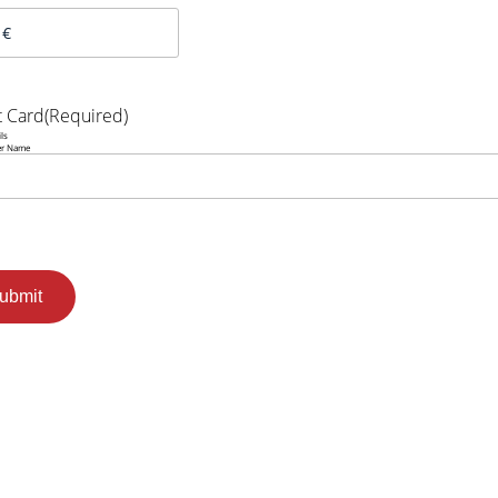
t Card
(Required)
ils
er Name