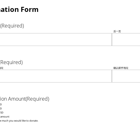
ation Form
e
(Required)
后一页
(Required)
地址
确认邮件地址
ion Amount
(Required)
SD
SD
USD
r amount
 much you would like to donate.