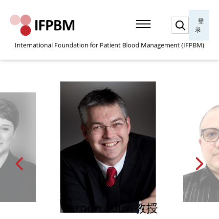
搜
登
索
录
International Foundation for Patient Blood Management (IFPBM)
Vernon Louw教授