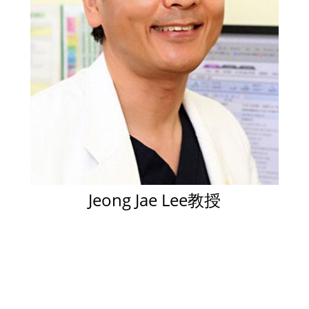
Jeong Jae Lee教授