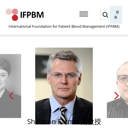
搜
登
索
录
International Foundation for Patient Blood Management (IFPBM)
Shannon Farmer副教授